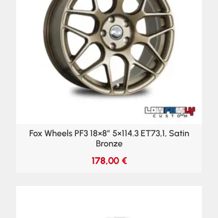
Fox Wheels PF3 18×8″ 5×114.3 ET73,1, Satin
Bronze
178,00
€