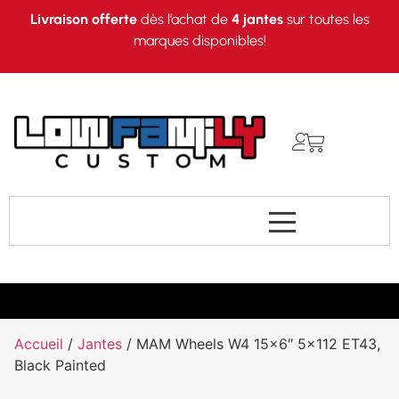
Livraison offerte
dès l’achat de
4 jantes
sur toutes les
marques disponibles!
Accueil
/
Jantes
/ MAM Wheels W4 15×6″ 5×112 ET43,
Black Painted