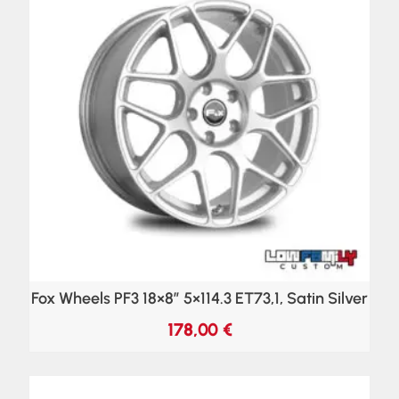
Fox Wheels PF3 18×8″ 5×114.3 ET73,1, Satin Silver
178,00
€