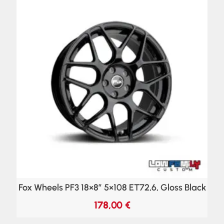
Fox Wheels PF3 18×8″ 5×108 ET72,6, Gloss Black
178,00
€