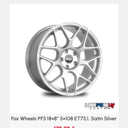
Fox Wheels PF3 18×8″ 5×108 ET73,1, Satin Silver