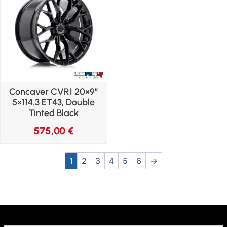
Concaver CVR1 20×9″
5×114.3 ET43, Double
Tinted Black
575,00
€
1
2
3
4
5
6
→