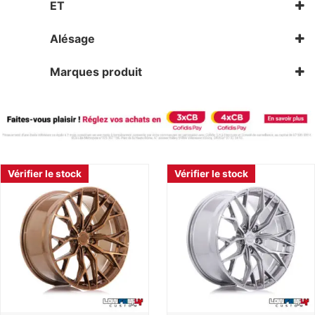
5X114.3
ET
43
Alésage
57,1
72,6
Marques produit
74,1
Concaver
MAM Wheels
Vérifier le stock
Vérifier le stock
Vérifier le stock