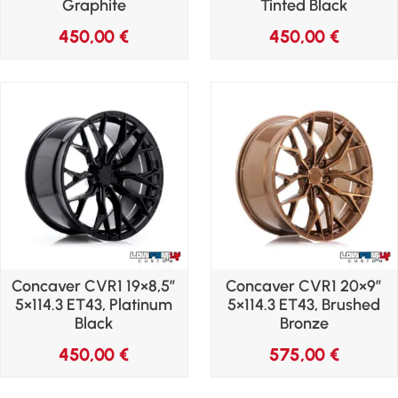
Graphite
Tinted Black
450,00
€
450,00
€
Concaver CVR1 19×8,5″
Concaver CVR1 20×9″
5×114.3 ET43, Platinum
5×114.3 ET43, Brushed
Black
Bronze
450,00
€
575,00
€