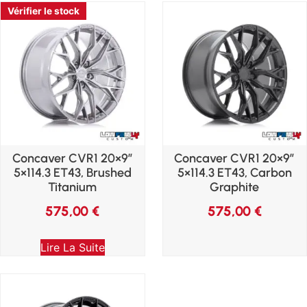
Vérifier le stock
Vérifier le stock
Vérifier le stock
Vérifier le stock
Vérifier le stock
Vérifier le stock
Vérifier le stock
Concaver CVR1 20×9″
Concaver CVR1 20×9″
5×114.3 ET43, Brushed
5×114.3 ET43, Carbon
Titanium
Graphite
575,00
€
575,00
€
Lire La Suite