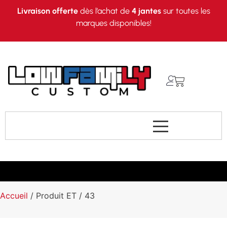
Livraison offerte
dès l’achat de
4 jantes
sur toutes les
marques disponibles!
Accueil
/ Produit ET / 43