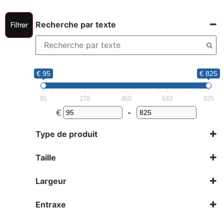
Recherche par texte
Filtrer
€ 95
€ 825
95
278
460
643
825
€
-
Type de produit
Jantes
Taille
15
19
Largeur
20
10,5
22
6
Entraxe
8,5
5X112
9