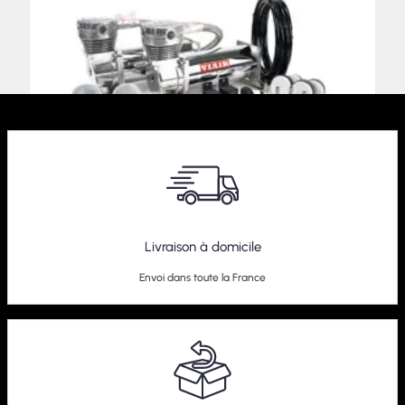
Livraison à domicile
Compresseur Dualpack Viair 480C
Envoi dans toute la France
589,00
€
–
609,00
€