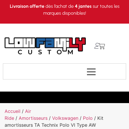
Livraison offerte
dès l’achat de
4 jantes
sur toutes les
marques disponibles!
Accueil
/
Air
Ride
/
Amortisseurs
/
Volkswagen
/
Polo
/ Kit
amortisseurs TA Technix Polo VI Type AW