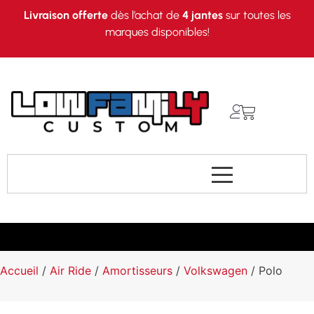
Livraison offerte
dès l’achat de
4 jantes
sur toutes les
marques disponibles!
Accueil
/
Air Ride
/
Amortisseurs
/
Volkswagen
/ Polo