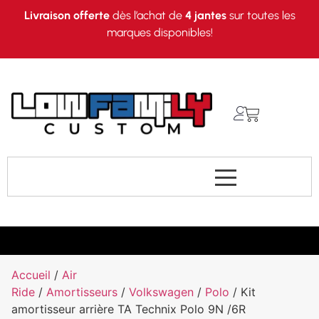
Livraison offerte
dès l’achat de
4 jantes
sur toutes les
marques disponibles!
Accueil
/
Air
Ride
/
Amortisseurs
/
Volkswagen
/
Polo
/ Kit
amortisseur arrière TA Technix Polo 9N /6R