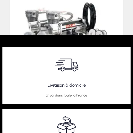
Livraison à domicile
Compresseur Dualpack Viair 480C
Envoi dans toute la France
589,00
€
–
609,00
€