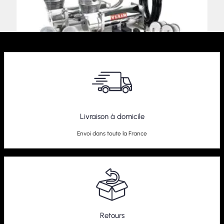
Livraison à domicile
Compresseur Dualpack Viair 480C
Envoi dans toute la France
589,00
€
–
609,00
€
Retours