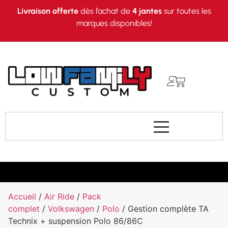
Livraison offerte
dès l’achat de
4 jantes
sur toutes les
marques disponibles!
Accueil
/
Air Ride
/
Pack
complet
/
Volkswagen
/
Polo
/ Gestion complète TA
Technix + suspension Polo 86/86C