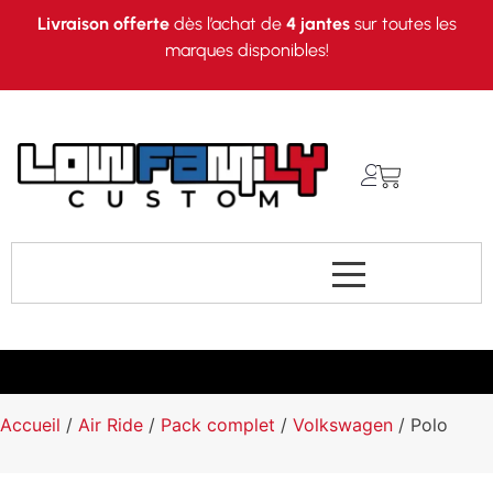
Livraison offerte
dès l’achat de
4 jantes
sur toutes les
marques disponibles!
Accueil
/
Air Ride
/
Pack complet
/
Volkswagen
/ Polo