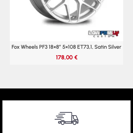
Fox Wheels PF3 18×8″ 5×108 ET73,1, Satin Silver
178,00
€