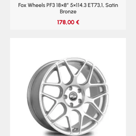
Fox Wheels PF3 18×8″ 5×114.3 ET73,1, Satin
Bronze
178,00
€