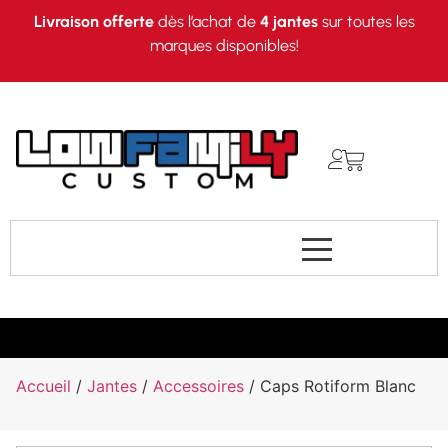
Livraison offerte
dès l’achat de
4 jantes
sur toutes les
marques disponibles!
Accueil
/
Jantes
/
Accessoires
/ Caps Rotiform Blanc