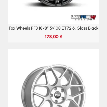
Fox Wheels PF3 18×8″ 5×108 ET72,6, Gloss Black
178,00
€