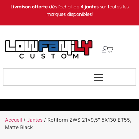
Livraison offerte
dès l’achat de
4 jantes
sur toutes les
marques disponibles!
Accueil
/
Jantes
/ Rotiform ZWS 21×9,5″ 5X130 ET55,
Matte Black