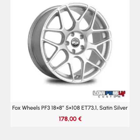
Fox Wheels PF3 18×8″ 5×108 ET73,1, Satin Silver
178,00
€