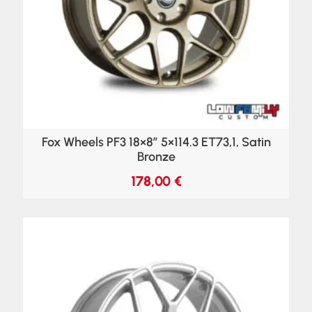
Fox Wheels PF3 18×8″ 5×114.3 ET73,1, Satin
Bronze
178,00
€