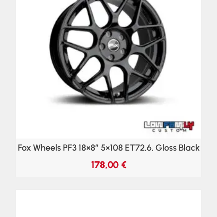
Fox Wheels PF3 18×8″ 5×108 ET72,6, Gloss Black
178,00
€