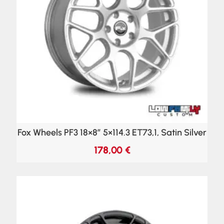
Fox Wheels PF3 18×8″ 5×114.3 ET73,1, Satin Silver
178,00
€