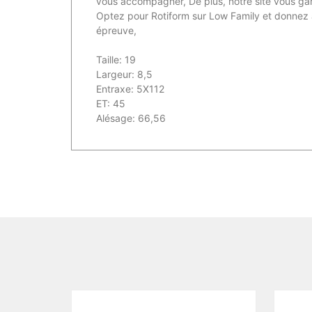
vous accompagner, De plus, notre site vous gara
Optez pour Rotiform sur Low Family et donnez à 
épreuve,
Taille: 19
Largeur: 8,5
Entraxe: 5X112
ET: 45
Alésage: 66,56