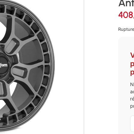
Ant
408
Rupture
V
p
p
N
a
r
p