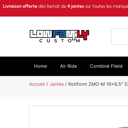
Livraison offerte
dès l’achat de
4 jantes
sur toutes les marque
Home
Air Ride
Combiné Fileté
Accueil
/
Jantes
/ Rotiform ZMO-M 19×8,5″ 5X