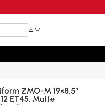
iform ZMO-M 19×8,5″
12 ET45, Matte