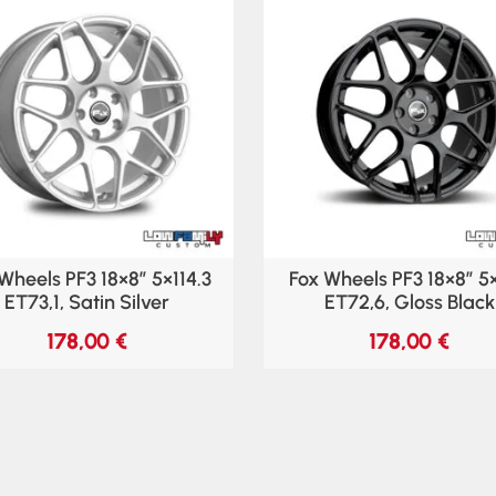
Wheels PF3 18×8″ 5×114.3
Fox Wheels PF3 18×8″ 5
ET73,1, Satin Silver
ET72,6, Gloss Black
178,00
€
178,00
€