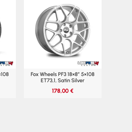
×108
Fox Wheels PF3 18×8″ 5×108
ET73,1, Satin Silver
178,00
€