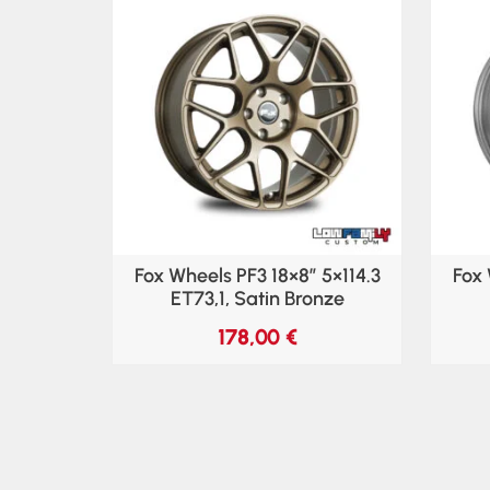
Fox Wheels PF3 18×8″ 5×114.3
Fox 
ET73,1, Satin Bronze
178,00
€