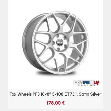
Fox Wheels PF3 18×8″ 5×108 ET73,1, Satin Silver
178,00
€