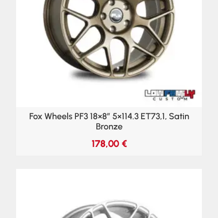
Fox Wheels PF3 18×8″ 5×114.3 ET73,1, Satin
Bronze
178,00
€