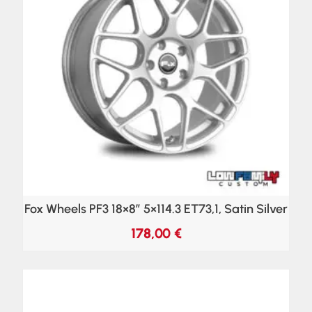
Fox Wheels PF3 18×8″ 5×114.3 ET73,1, Satin Silver
178,00
€