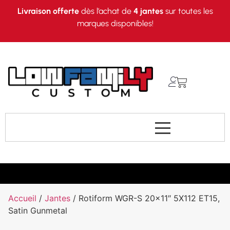
Livraison offerte
dès l’achat de
4 jantes
sur toutes les
marques disponibles!
Accueil
/
Jantes
/ Rotiform WGR-S 20×11″ 5X112 ET15,
Satin Gunmetal