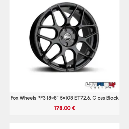
Fox Wheels PF3 18×8″ 5×108 ET72,6, Gloss Black
178,00
€