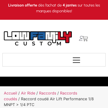
Livraison offerte
dès l’achat de
4 jantes
sur toutes les
marques disponibles!
Accueil
/
Air Ride
/
Raccords
/
Raccords
coudés
/ Raccord coudé Air Lift Performance 1/8
MNPT > 1/4 PTC