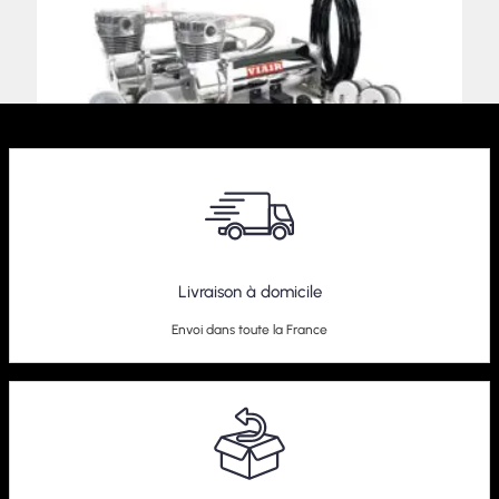
Livraison à domicile
Compresseur Dualpack Viair 480C
Envoi dans toute la France
589,00
€
–
609,00
€