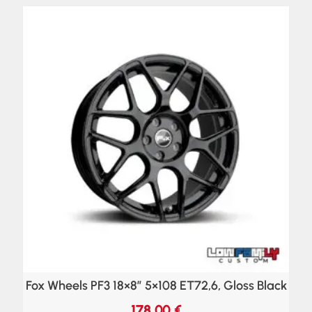
Fox Wheels PF3 18×8″ 5×108 ET72,6, Gloss Black
178,00
€