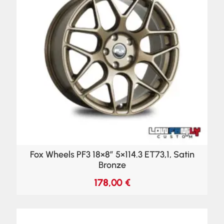
Fox Wheels PF3 18×8″ 5×114.3 ET73,1, Satin
Bronze
178,00
€