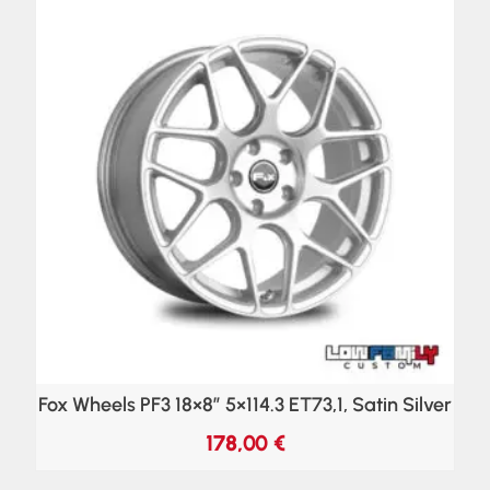
Fox Wheels PF3 18×8″ 5×114.3 ET73,1, Satin Silver
178,00
€