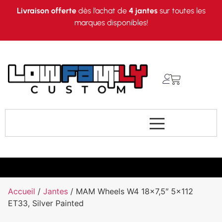
Livraison offerte
dès l’achat de
4 jantes
sur toutes les
marques disponibles!
Accueil
/
Jantes
/ MAM Wheels W4 18×7,5″ 5×112
ET33, Silver Painted