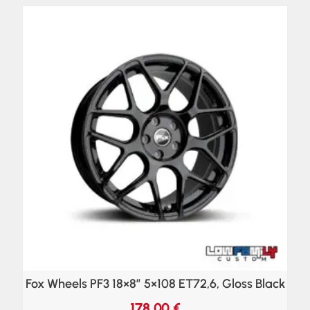
Fox Wheels PF3 18×8″ 5×108 ET72,6, Gloss Black
178,00
€