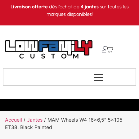
Livraison offerte
dès l’achat de
4 jantes
sur toutes les
marques disponibles!
Accueil
/
Jantes
/ MAM Wheels W4 16×6,5″ 5×105
ET38, Black Painted