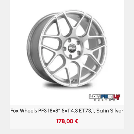
Fox Wheels PF3 18×8″ 5×114.3 ET73,1, Satin Silver
178,00
€