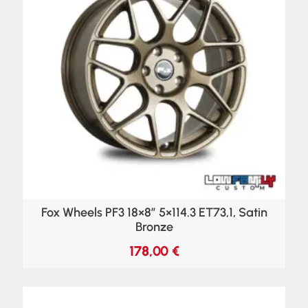
Fox Wheels PF3 18×8″ 5×114.3 ET73,1, Satin
Bronze
178,00
€