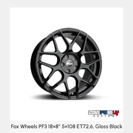
Fox Wheels PF3 18×8″ 5×108 ET72,6, Gloss Black