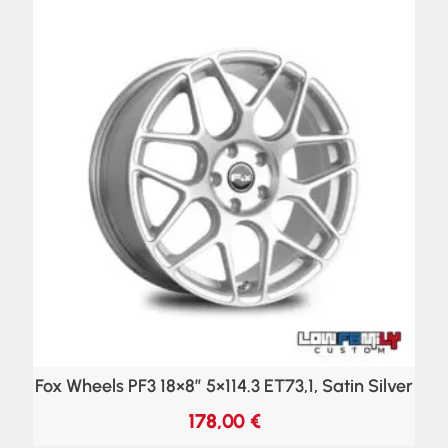
Fox Wheels PF3 18×8″ 5×114.3 ET73,1, Satin Silver
178,00
€