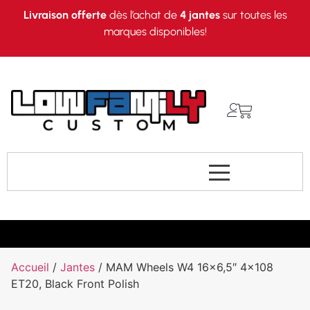
Livraison offerte
dès l’achat de
4 jantes
sur toutes les
marques disponibles!
Accueil
/
Jantes
/ MAM Wheels W4 16×6,5″ 4×108
ET20, Black Front Polish