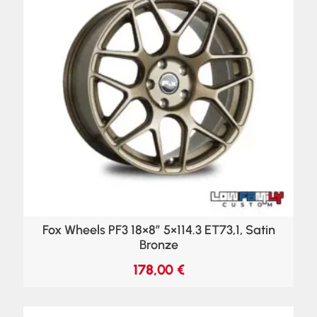
Fox Wheels PF3 18×8″ 5×114.3 ET73,1, Satin
Bronze
178,00
€