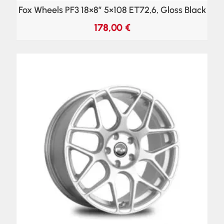
Fox Wheels PF3 18×8″ 5×108 ET72,6, Gloss Black
178,00
€