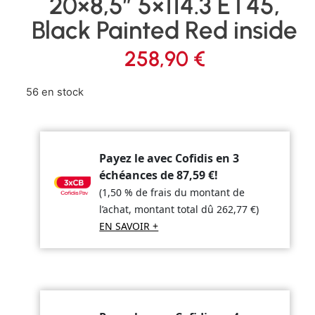
20×8,5″ 5×114.3 ET45,
Black Painted Red inside
258,90
€
56 en stock
Payez le avec Cofidis en 3
échéances de
87,59
€
!
(1,50 % de frais du montant de
l’achat, montant total dû
262,77
€
)
EN SAVOIR +