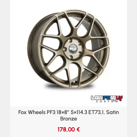
Fox Wheels PF3 18×8″ 5×114.3 ET73,1, Satin
Bronze
178,00
€