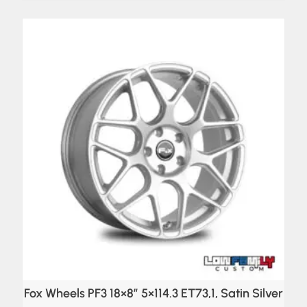
Fox Wheels PF3 18×8″ 5×114.3 ET73,1, Satin Silver