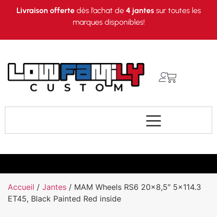
Livraison offerte
dès l’achat de
4 jantes
sur toutes les
marques disponibles!
Accueil
/
Jantes
/ MAM Wheels RS6 20×8,5″ 5×114.3
ET45, Black Painted Red inside