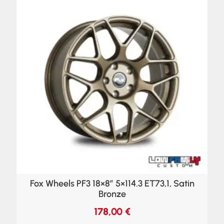
Fox Wheels PF3 18×8″ 5×114.3 ET73,1, Satin
Bronze
178,00
€