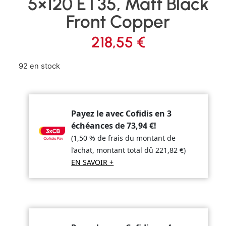
5×120 ET35, Matt Black
Front Copper
218,55
€
92 en stock
Payez le avec Cofidis en 3
échéances de
73,94
€
!
(1,50 % de frais du montant de
l’achat, montant total dû
221,82
€
)
EN SAVOIR +