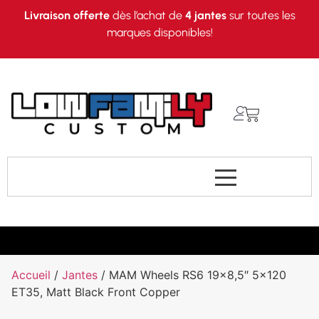
Livraison offerte
dès l’achat de
4 jantes
sur toutes les
marques disponibles!
Accueil
/
Jantes
/ MAM Wheels RS6 19×8,5″ 5×120
ET35, Matt Black Front Copper