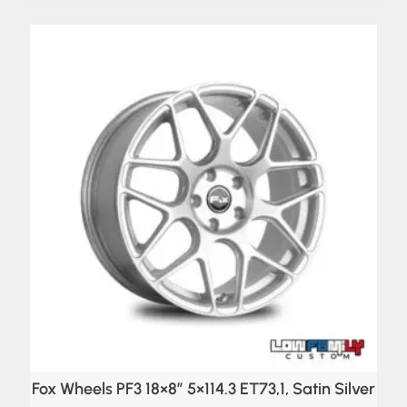
Fox Wheels PF3 18×8″ 5×114.3 ET73,1, Satin Silver