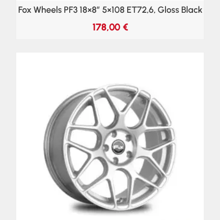
Fox Wheels PF3 18×8″ 5×108 ET72,6, Gloss Black
178,00
€