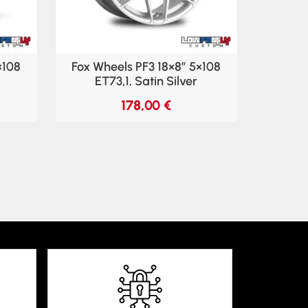
×108
Fox Wheels PF3 18×8″ 5×108
ET73,1, Satin Silver
178,00
€