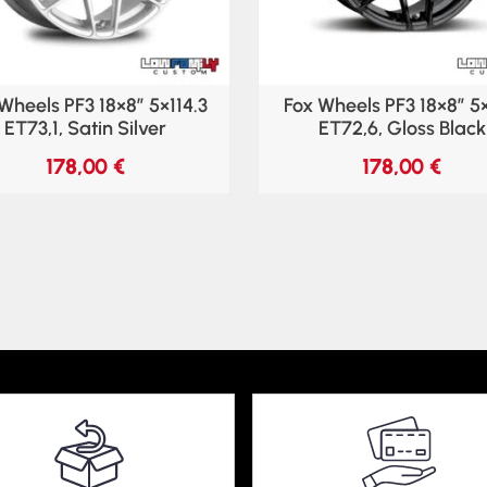
Wheels PF3 18×8″ 5×114.3
Fox Wheels PF3 18×8″ 5
ET73,1, Satin Silver
ET72,6, Gloss Black
178,00
€
178,00
€