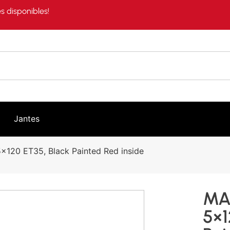
s disponibles!
Jantes
120 ET35, Black Painted Red inside
MA
5×1