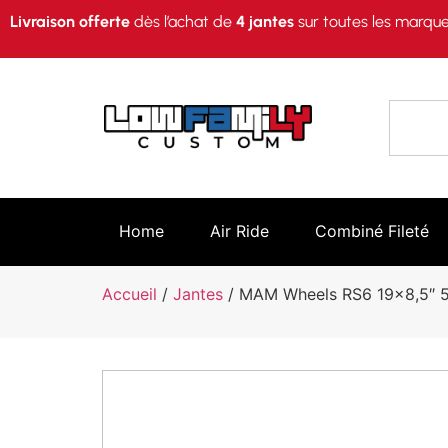
Livraison offerte
dès l’achat de
4 jantes
sur toutes les marque
Home
Air Ride
Combiné Fileté
Accueil
/
Jantes
/ MAM Wheels RS6 19×8,5″ 5×