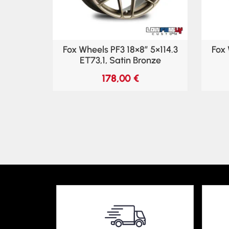
Fox Wheels PF3 18×8″ 5×114.3
Fox 
ET73,1, Satin Bronze
178,00
€