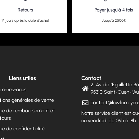
Retours
Payer jusqu'à 4 fois
14 jours après la date d'achat
Jusqu'à 2500€
Liens utiles
Contact
21 Av. de l'Eguillette 
sommes-nous
95310 Saint-Ouen-l'
tions générales de vente
contact@lowfamilyc
ique de remboursement et
Notre service client est ou
tours
au vendredi de 09h à 18h
que de confidentialité