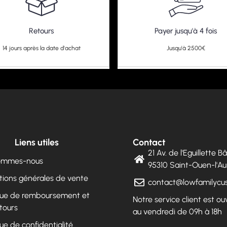
Retours
Payer jusqu'à 4 fois
14 jours après la date d'achat
Jusqu'à 2500€
Liens utiles
Contact
21 Av. de l'Eguillette 
sommes-nous
95310 Saint-Ouen-l'
tions générales de vente
contact@lowfamilyc
ique de remboursement et
Notre service client est ou
tours
au vendredi de 09h à 18h
que de confidentialité