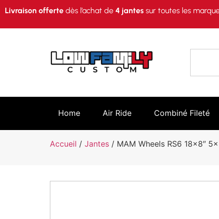
Livraison offerte
dès l’achat de
4 jantes
sur toutes les marque
Home
Air Ride
Combiné Fileté
Accueil
/
Jantes
/ MAM Wheels RS6 18×8″ 5×11