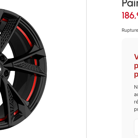
Pai
186
Rupture
V
p
p
N
a
r
p