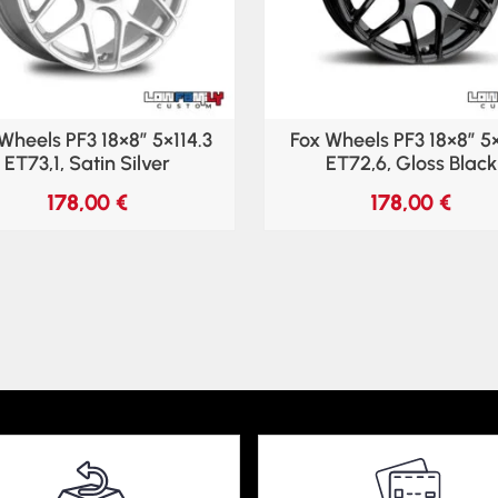
Wheels PF3 18×8″ 5×114.3
Fox Wheels PF3 18×8″ 5
ET73,1, Satin Silver
ET72,6, Gloss Black
178,00
€
178,00
€