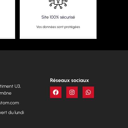
Site 100% sécurisé
Vos données sont protégées
Réseaux sociaux
Bâtiment U3,
Aumône
ustom.com
vert du lundi