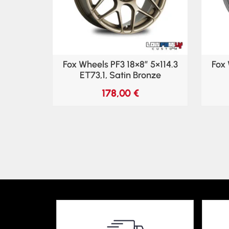
Fox Wheels PF3 18×8″ 5×114.3
Fox 
ET73,1, Satin Bronze
178,00
€