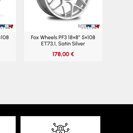
×108
Fox Wheels PF3 18×8″ 5×108
ET73,1, Satin Silver
178,00
€