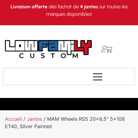
Livraison offerte
dès l’achat de
4 jantes
sur toutes les
marques disponibles!
Accueil
/
Jantes
/ MAM Wheels RS5 20×8,5″ 5×108
ET40, Silver Painted