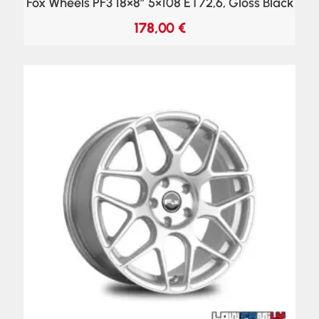
Fox Wheels PF3 18×8″ 5×108 ET72,6, Gloss Black
178,00
€