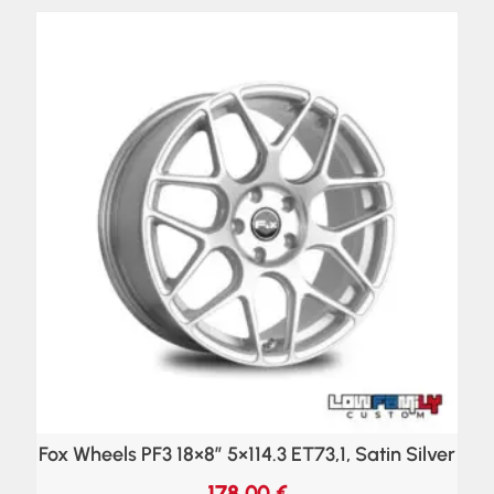
Fox Wheels PF3 18×8″ 5×114.3 ET73,1, Satin Silver
178,00
€