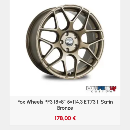
Fox Wheels PF3 18×8″ 5×114.3 ET73,1, Satin
Bronze
178,00
€