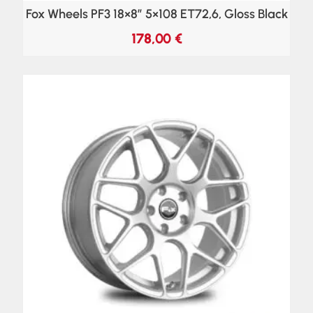
Fox Wheels PF3 18×8″ 5×108 ET72,6, Gloss Black
178,00
€