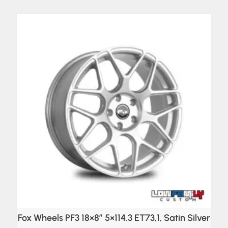
Fox Wheels PF3 18×8″ 5×114.3 ET73,1, Satin Silver