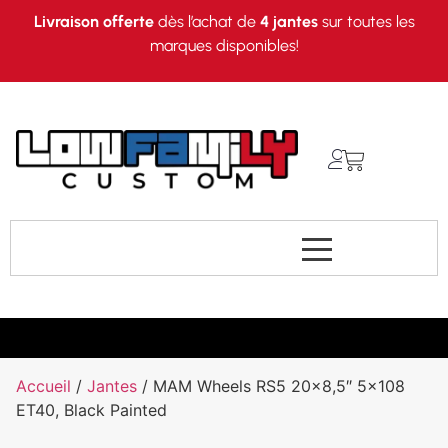
Livraison offerte
dès l’achat de
4 jantes
sur toutes les
marques disponibles!
Accueil
/
Jantes
/ MAM Wheels RS5 20×8,5″ 5×108
ET40, Black Painted