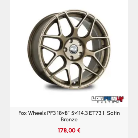
Fox Wheels PF3 18×8″ 5×114.3 ET73,1, Satin
Bronze
178,00
€