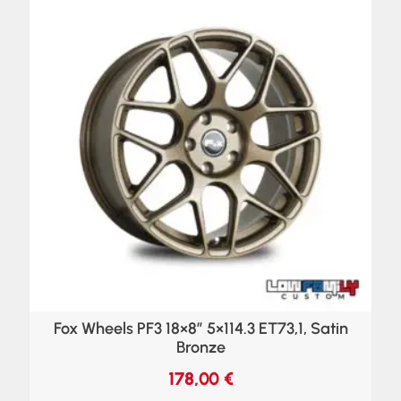
Fox Wheels PF3 18×8″ 5×114.3 ET73,1, Satin
Bronze
178,00
€