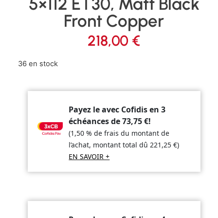
5×112 ET30, Matt Black
Front Copper
218,00
€
36 en stock
Payez le avec Cofidis en 3
échéances de
73,75
€
!
(1,50 % de frais du montant de
l’achat, montant total dû
221,25
€
)
EN SAVOIR +