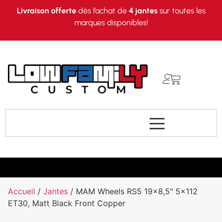
Livraison offerte
dès l’achat de
4 jantes
sur toutes les
marques disponibles!
Accueil
/
Jantes
/ MAM Wheels RS5 19×8,5″ 5×112
ET30, Matt Black Front Copper