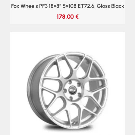
Fox Wheels PF3 18×8″ 5×108 ET72,6, Gloss Black
178,00
€