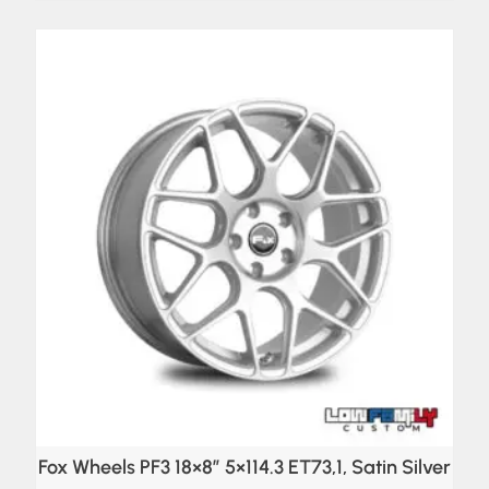
Fox Wheels PF3 18×8″ 5×114.3 ET73,1, Satin Silver