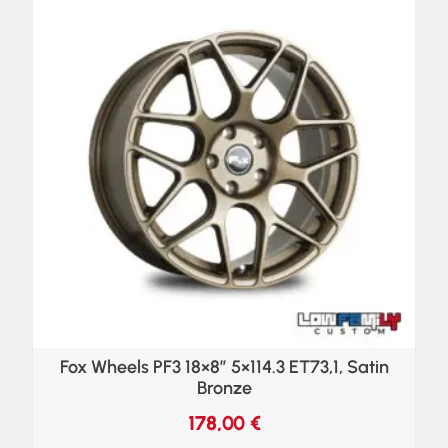
Fox Wheels PF3 18×8″ 5×114.3 ET73,1, Satin
Bronze
178,00
€