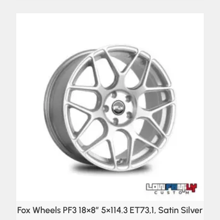
Fox Wheels PF3 18×8″ 5×114.3 ET73,1, Satin Silver