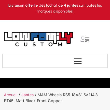
Livraison offerte
dès l’achat de
4 jantes
sur toutes les
marques disponibles!
Accueil
/
Jantes
/ MAM Wheels RS5 18×8″ 5×114.3
ET45, Matt Black Front Copper