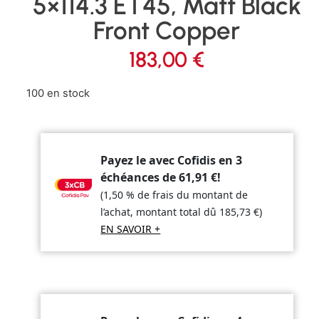
5×114.3 ET45, Matt Black
Front Copper
183,00
€
100 en stock
Payez le avec Cofidis en 3
échéances de
61,91
€
!
(1,50 % de frais du montant de
l’achat, montant total dû
185,73
€
)
EN SAVOIR +