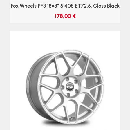
Fox Wheels PF3 18×8″ 5×108 ET72,6, Gloss Black
178,00
€