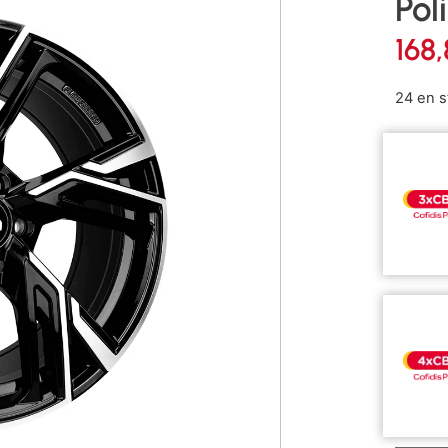
Pol
168
24 en s