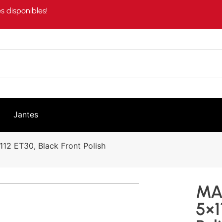
s disponibles!
Jantes
2 ET30, Black Front Polish
MA
5×1