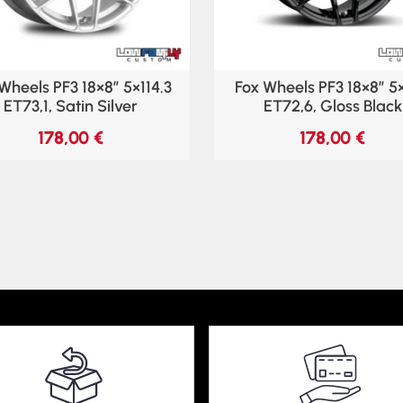
Wheels PF3 18×8″ 5×114.3
Fox Wheels PF3 18×8″ 5
ET73,1, Satin Silver
ET72,6, Gloss Black
178,00
€
178,00
€