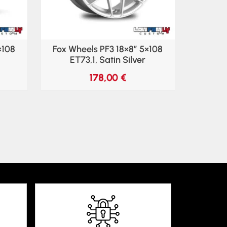
×108
Fox Wheels PF3 18×8″ 5×108
ET73,1, Satin Silver
178,00
€