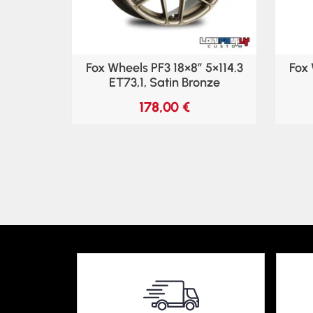
Fox Wheels PF3 18×8″ 5×114.3
Fox 
ET73,1, Satin Bronze
178,00
€