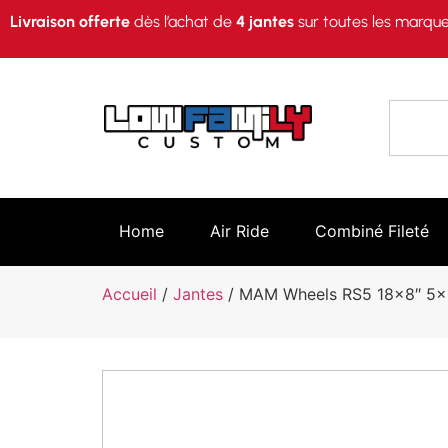
Livraison offerte
dès l’achat de
4 jantes
sur toutes les marque
Home
Air Ride
Combiné Fileté
Accueil
/
Jantes
/ MAM Wheels RS5 18×8″ 5×11