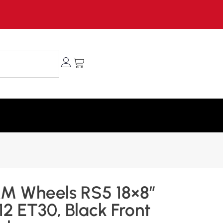
M Wheels RS5 18×8″
12 ET30, Black Front