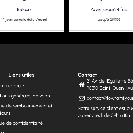
Retours
Payer jusqu'à 4 fois
14 jours après la date d'achat
Jusqu'à 2500€
Liens utiles
Contact
21 Av. de l'Eguillette 
sommes-nous
95310 Saint-Ouen-l'
tions générales de vente
contact@lowfamilyc
ique de remboursement et
Notre service client est ou
tours
au vendredi de 09h à 18h
que de confidentialité