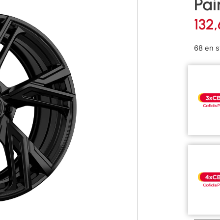
Pai
132
68 en s