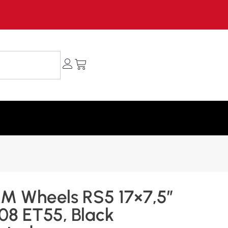
M Wheels RS5 17×7,5″
08 ET55, Black