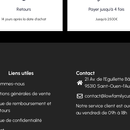
Retours
Payer jusqu'à 4 fois
14 jours après la date d'achat
Jusqu'à 2500€
Liens utiles
Contact
21 Av. de l'Eguillette 
sommes-nous
95310 Saint-Ouen-l'
tions générales de vente
contact@lowfamilyc
ique de remboursement et
Notre service client est ou
tours
au vendredi de 09h à 18h
que de confidentialité