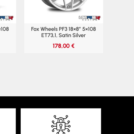
×108
Fox Wheels PF3 18×8″ 5×108
ET73,1, Satin Silver
178,00
€