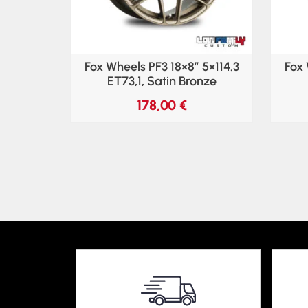
Fox Wheels PF3 18×8″ 5×114.3
Fox 
ET73,1, Satin Bronze
178,00
€