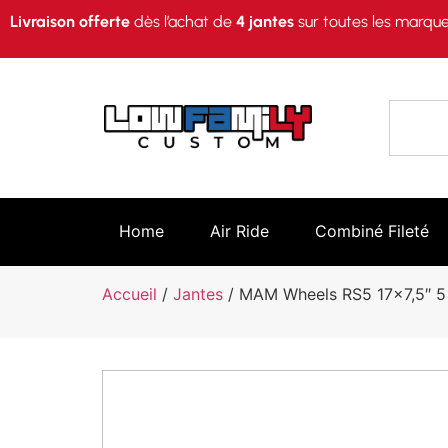
Livraison offerte
dès l’achat de
4 jantes
sur toutes les marque
Home
Air Ride
Combiné Fileté
Accueil
/
Jantes
/ MAM Wheels RS5 17×7,5″ 5