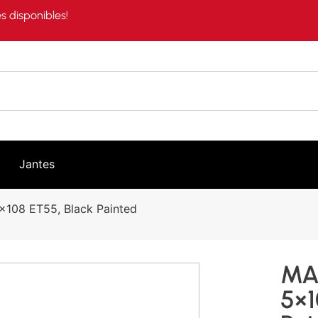
s disponibles!
Jantes
×108 ET55, Black Painted
MA
5×1