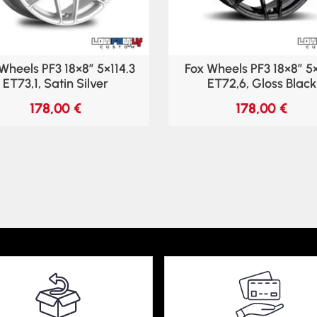
Wheels PF3 18×8″ 5×114.3
Fox Wheels PF3 18×8″ 5
ET73,1, Satin Silver
ET72,6, Gloss Black
178,00
€
178,00
€