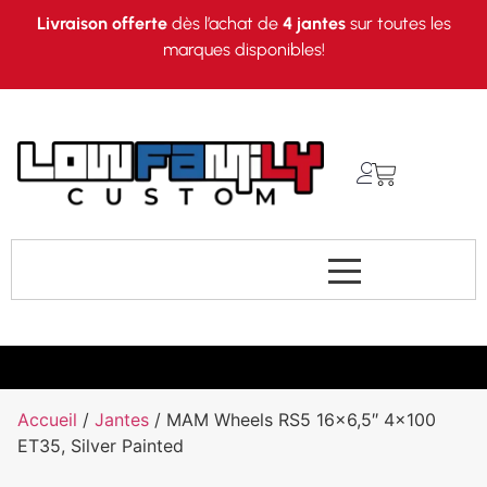
Livraison offerte
dès l’achat de
4 jantes
sur toutes les
marques disponibles!
Accueil
/
Jantes
/ MAM Wheels RS5 16×6,5″ 4×100
ET35, Silver Painted