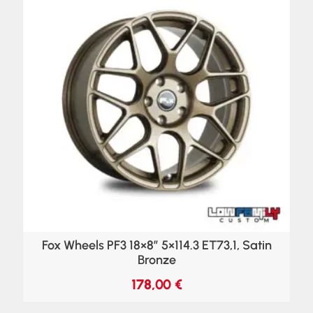
Fox Wheels PF3 18×8″ 5×114.3 ET73,1, Satin
Bronze
178,00
€