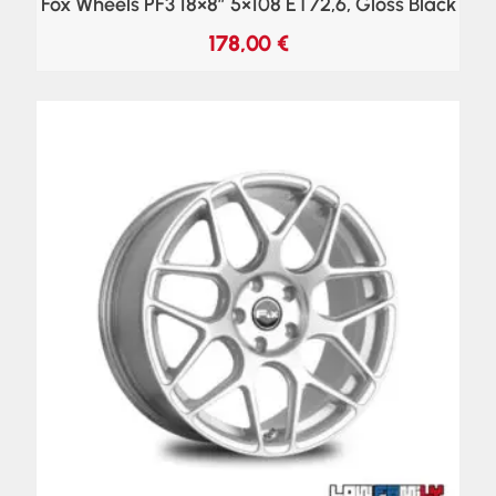
Fox Wheels PF3 18×8″ 5×108 ET72,6, Gloss Black
178,00
€