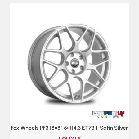
Fox Wheels PF3 18×8″ 5×114.3 ET73,1, Satin Silver
178,00
€