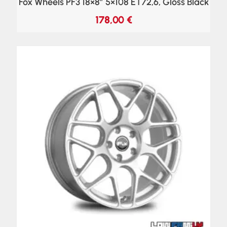
Fox Wheels PF3 18×8″ 5×108 ET72,6, Gloss Black
178,00
€