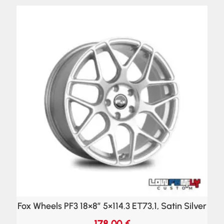
Fox Wheels PF3 18×8″ 5×114.3 ET73,1, Satin Silver
178,00
€