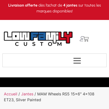
Livraison offerte
dès l’achat de
4 jantes
sur toutes les
marques disponibles!
Accueil
/
Jantes
/ MAM Wheels RS5 15×6″ 4×108
ET23, Silver Painted