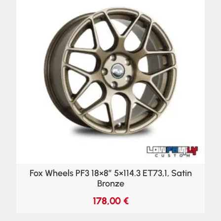
Fox Wheels PF3 18×8″ 5×114.3 ET73,1, Satin
Bronze
178,00
€