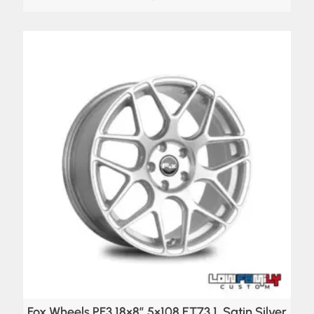
Fox Wheels PF3 18×8″ 5×108 ET73,1, Satin Silver