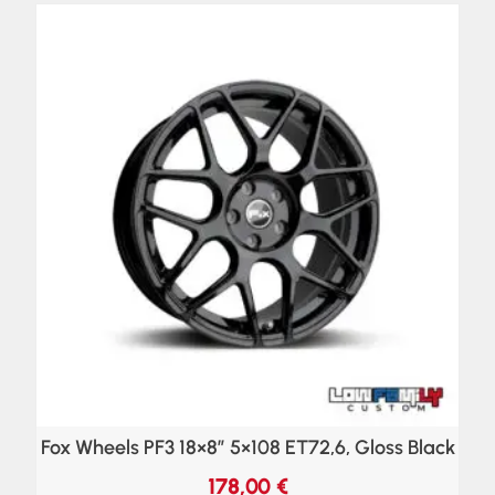
Fox Wheels PF3 18×8″ 5×108 ET72,6, Gloss Black
178,00
€