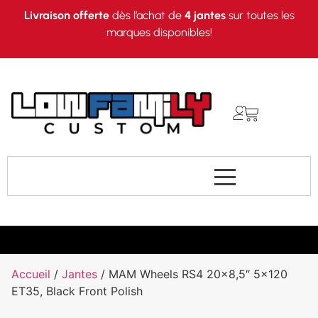
Livraison offerte
dès l’achat de
4 jantes
sur toutes les
marques disponibles!
Accueil
/
Jantes
/ MAM Wheels RS4 20×8,5″ 5×120
ET35, Black Front Polish