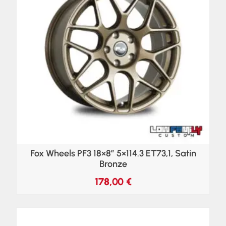
Fox Wheels PF3 18×8″ 5×114.3 ET73,1, Satin
Bronze
178,00
€