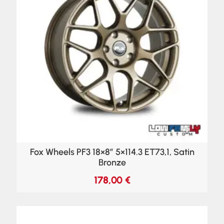
Fox Wheels PF3 18×8″ 5×114.3 ET73,1, Satin
Bronze
178,00
€