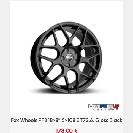
Fox Wheels PF3 18×8″ 5×108 ET72,6, Gloss Black
178,00
€