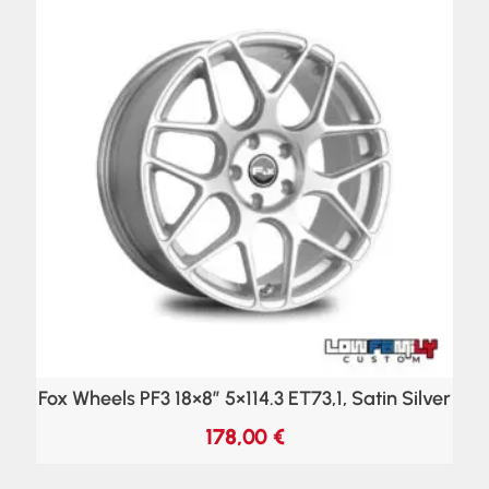
Fox Wheels PF3 18×8″ 5×114.3 ET73,1, Satin Silver
178,00
€