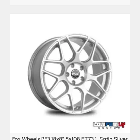
Fox Wheels PF3 18×8″ 5×108 ET73,1, Satin Silver