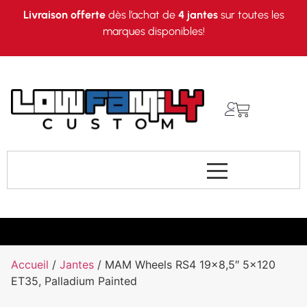
Livraison offerte
dès l’achat de
4 jantes
sur toutes les
marques disponibles!
Accueil
/
Jantes
/ MAM Wheels RS4 19×8,5″ 5×120
ET35, Palladium Painted