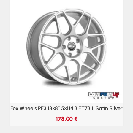
Fox Wheels PF3 18×8″ 5×114.3 ET73,1, Satin Silver
178,00
€