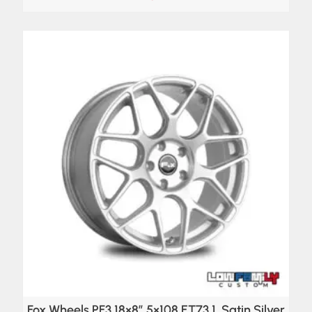
Fox Wheels PF3 18×8″ 5×108 ET73,1, Satin Silver