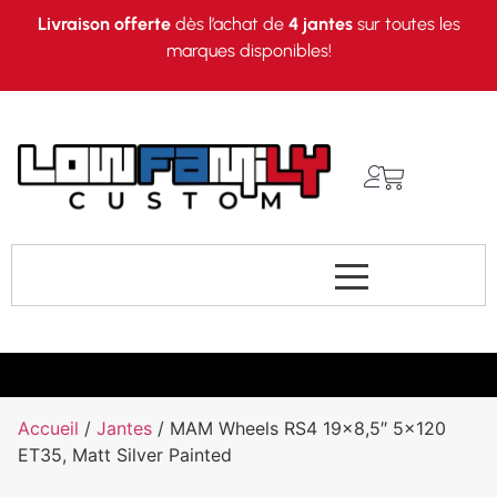
Livraison offerte
dès l’achat de
4 jantes
sur toutes les
marques disponibles!
Accueil
/
Jantes
/ MAM Wheels RS4 19×8,5″ 5×120
ET35, Matt Silver Painted