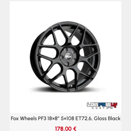
Fox Wheels PF3 18×8″ 5×108 ET72,6, Gloss Black
178,00
€