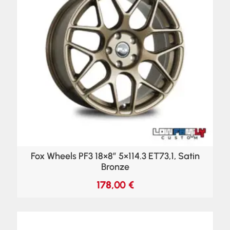
Fox Wheels PF3 18×8″ 5×114.3 ET73,1, Satin
Bronze
178,00
€