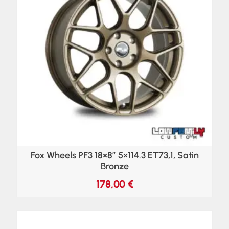
Fox Wheels PF3 18×8″ 5×114.3 ET73,1, Satin
Bronze
178,00
€