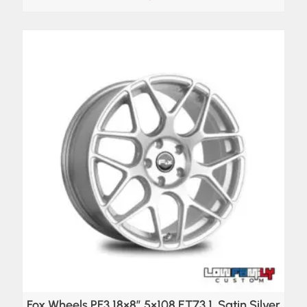
Fox Wheels PF3 18×8″ 5×108 ET73,1, Satin Silver