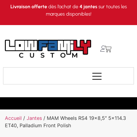
Livraison offerte
dès l’achat de
4 jantes
sur toutes les
marques disponibles!
Accueil
/
Jantes
/ MAM Wheels RS4 19×8,5″ 5×114.3
ET40, Palladium Front Polish