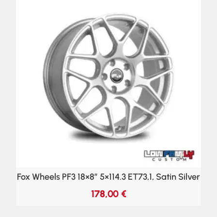
Fox Wheels PF3 18×8″ 5×114.3 ET73,1, Satin Silver
178,00
€