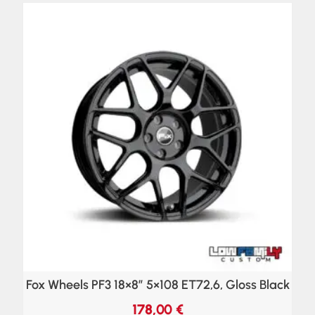
Fox Wheels PF3 18×8″ 5×108 ET72,6, Gloss Black
178,00
€