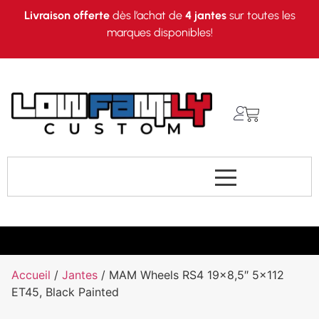
Livraison offerte
dès l’achat de
4 jantes
sur toutes les
marques disponibles!
Accueil
/
Jantes
/ MAM Wheels RS4 19×8,5″ 5×112
ET45, Black Painted