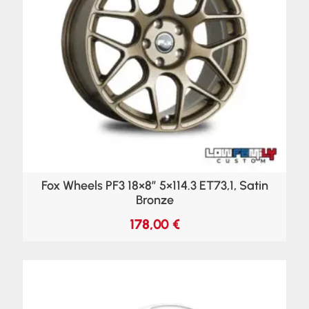
Fox Wheels PF3 18×8″ 5×114.3 ET73,1, Satin
Bronze
178,00
€