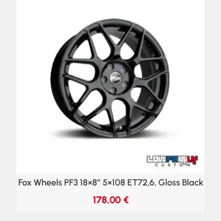
Fox Wheels PF3 18×8″ 5×108 ET72,6, Gloss Black
178,00
€