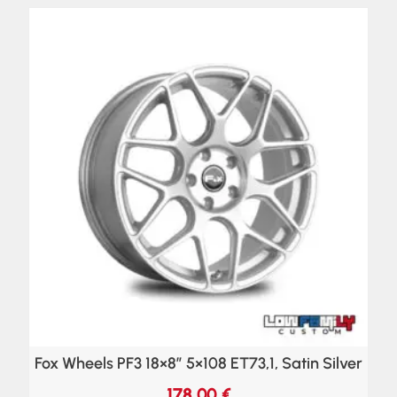
Fox Wheels PF3 18×8″ 5×108 ET73,1, Satin Silver
178,00
€