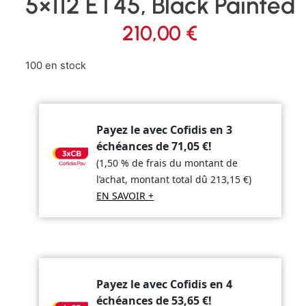
5×112 ET45, Black Painted
210,00
€
100 en stock
Payez le avec Cofidis en 3
échéances de
71,05
€
!
(1,50 % de frais du montant de
l’achat, montant total dû
213,15
€
)
EN SAVOIR +
Payez le avec Cofidis en 4
échéances de
53,65
€
!