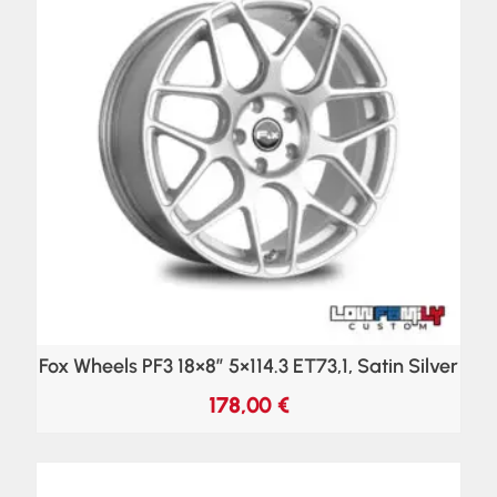
Fox Wheels PF3 18×8″ 5×114.3 ET73,1, Satin Silver
178,00
€