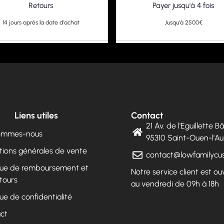
Retours
Payer jusqu'à 4 fois
14 jours après la date d'achat
Jusqu'à 2500€
Liens utiles
Contact
21 Av. de l'Eguillette 
sommes-nous
95310 Saint-Ouen-l'
tions générales de vente
contact@lowfamilyc
ique de remboursement et
Notre service client est ou
tours
au vendredi de 09h à 18h
que de confidentialité
ct