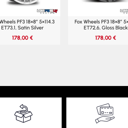
Wheels PF3 18×8″ 5×114.3
Fox Wheels PF3 18×8″ 5
ET73,1, Satin Silver
ET72,6, Gloss Black
178,00
€
178,00
€