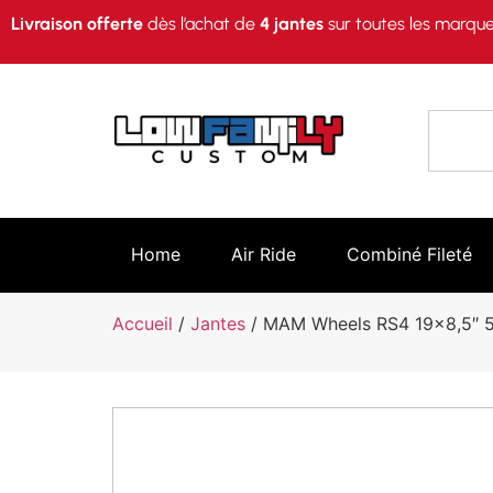
Livraison offerte
dès l’achat de
4 jantes
sur toutes les marque
Home
Air Ride
Combiné Fileté
Accueil
/
Jantes
/ MAM Wheels RS4 19×8,5″ 5×