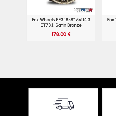
Fox Wheels PF3 18×8″ 5×114.3
Fox 
ET73,1, Satin Bronze
178,00
€