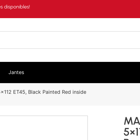
s disponibles!
Jantes
112 ET45, Black Painted Red inside
MA
5×1