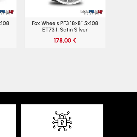
×108
Fox Wheels PF3 18×8″ 5×108
ET73,1, Satin Silver
178,00
€