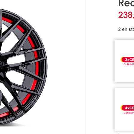
Red
238
2 en st