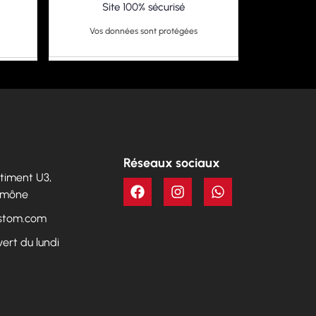
Site 100% sécurisé
Vos données sont protégées
Réseaux sociaux
Bâtiment U3,
Aumône
ustom.com
vert du lundi