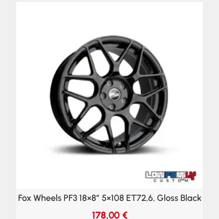
Fox Wheels PF3 18×8″ 5×108 ET72,6, Gloss Black
178,00
€