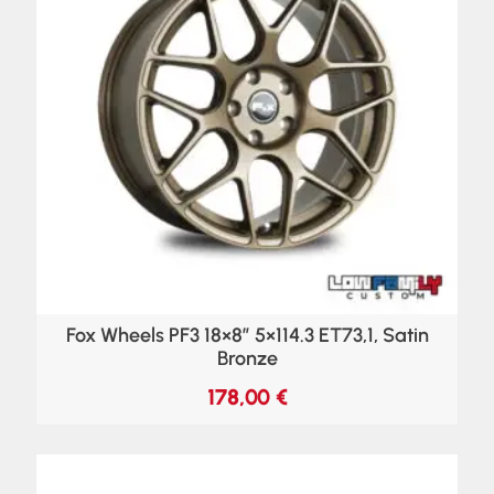
Fox Wheels PF3 18×8″ 5×114.3 ET73,1, Satin
Bronze
178,00
€