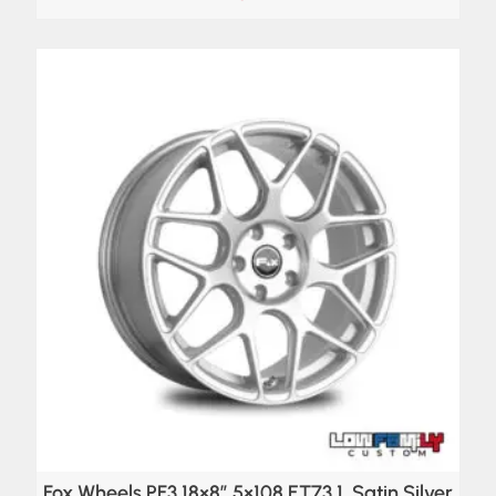
Fox Wheels PF3 18×8″ 5×108 ET73,1, Satin Silver