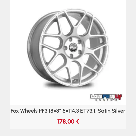
Fox Wheels PF3 18×8″ 5×114.3 ET73,1, Satin Silver
178,00
€