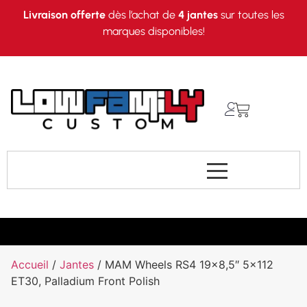
Livraison offerte
dès l’achat de
4 jantes
sur toutes les
marques disponibles!
Accueil
/
Jantes
/ MAM Wheels RS4 19×8,5″ 5×112
ET30, Palladium Front Polish