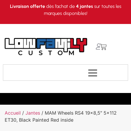
Livraison offerte
dès l’achat de
4 jantes
sur toutes les
marques disponibles!
Accueil
/
Jantes
/ MAM Wheels RS4 19×8,5″ 5×112
ET30, Black Painted Red inside