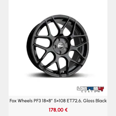
Fox Wheels PF3 18×8″ 5×108 ET72,6, Gloss Black
178,00
€