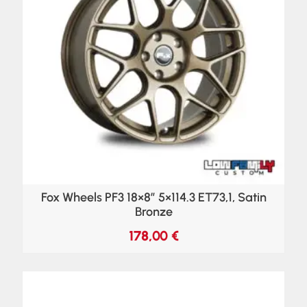
Fox Wheels PF3 18×8″ 5×114.3 ET73,1, Satin
Bronze
178,00
€