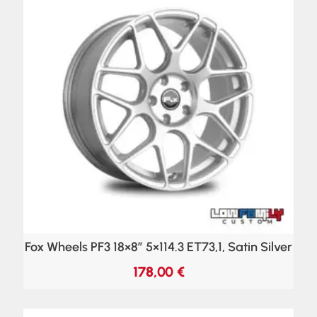
Fox Wheels PF3 18×8″ 5×114.3 ET73,1, Satin Silver
178,00
€