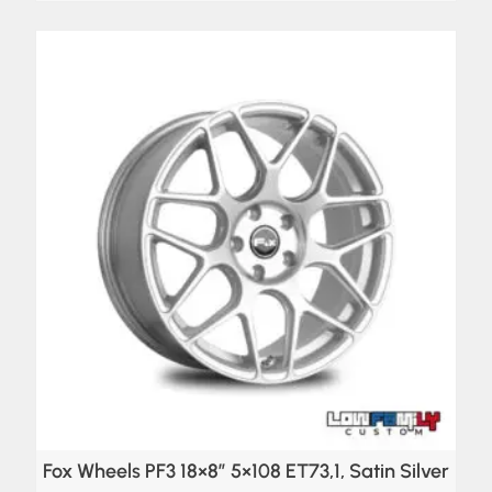
Fox Wheels PF3 18×8″ 5×108 ET73,1, Satin Silver