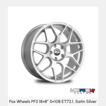
Fox Wheels PF3 18×8″ 5×108 ET73,1, Satin Silver