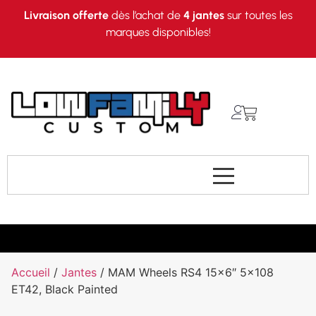
Livraison offerte
dès l’achat de
4 jantes
sur toutes les
marques disponibles!
Accueil
/
Jantes
/ MAM Wheels RS4 15×6″ 5×108
ET42, Black Painted