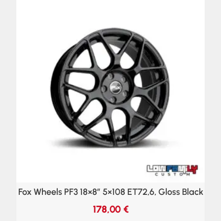
Fox Wheels PF3 18×8″ 5×108 ET72,6, Gloss Black
178,00
€