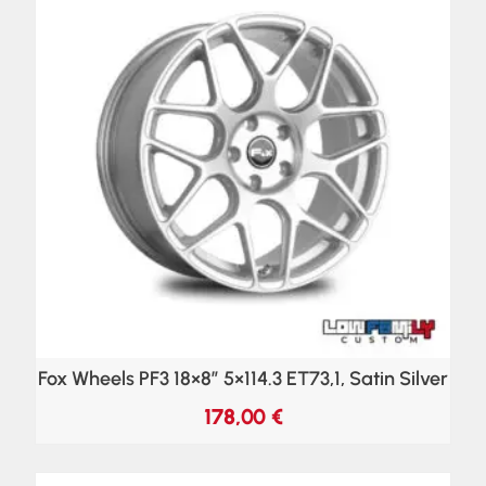
Fox Wheels PF3 18×8″ 5×114.3 ET73,1, Satin Silver
178,00
€