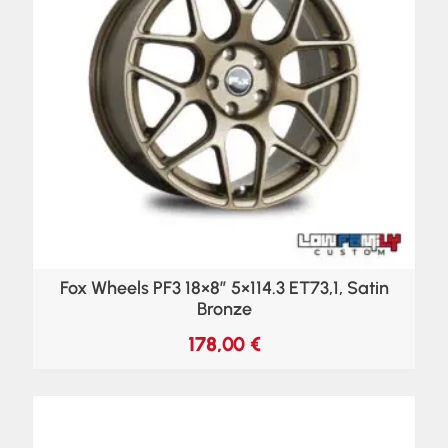
Fox Wheels PF3 18×8″ 5×114.3 ET73,1, Satin
Bronze
178,00
€