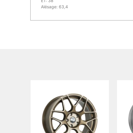
ET: 38
Alésage: 63,4