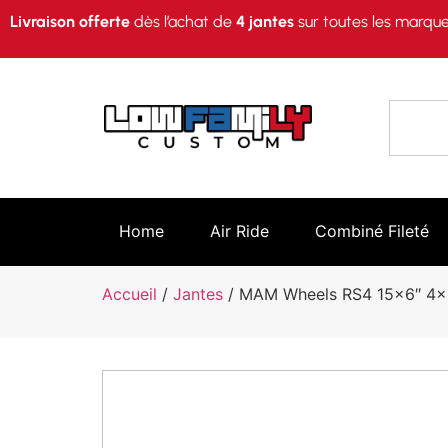
Livraison offerte
dès l’achat de
4 jantes
sur toutes les marque
Home
Air Ride
Combiné Fileté
Accueil
/
Jantes
/ MAM Wheels RS4 15×6″ 4×1