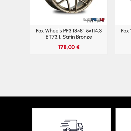
Fox Wheels PF3 18×8″ 5×114.3
Fox 
ET73,1, Satin Bronze
178,00
€