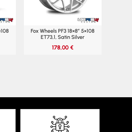
×108
Fox Wheels PF3 18×8″ 5×108
ET73,1, Satin Silver
178,00
€