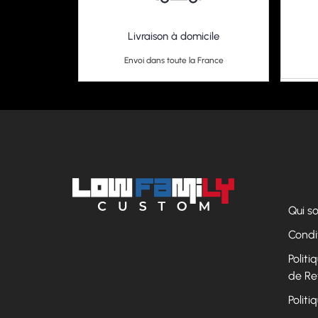
Livraison à domicile
Envoi dans toute la France
Qui 
Condi
Polit
de Re
Politi