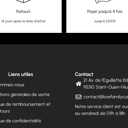
Retours
Payer jusqu'à 4 fois
14 jours après la date d'achat
Jusqu'à 2500€
Liens utiles
Contact
21 Av. de l'Eguillette 
sommes-nous
95310 Saint-Ouen-l'
tions générales de vente
contact@lowfamilyc
ique de remboursement et
Notre service client est ou
tours
au vendredi de 09h à 18h
que de confidentialité