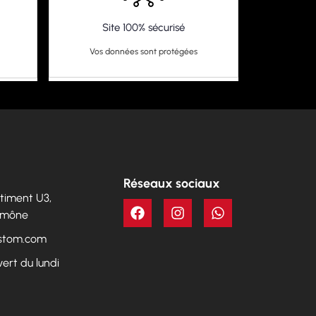
Site 100% sécurisé
Vos données sont protégées
Réseaux sociaux
Bâtiment U3,
Aumône
ustom.com
vert du lundi