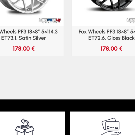
Wheels PF3 18×8″ 5×114.3
Fox Wheels PF3 18×8″ 5
ET73,1, Satin Silver
ET72,6, Gloss Black
178,00
€
178,00
€