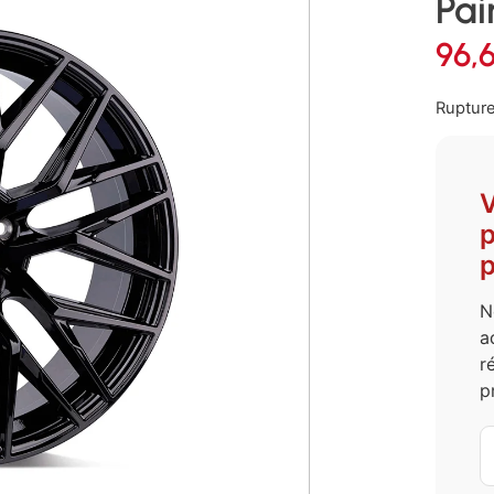
Pai
96,
Rupture
V
p
p
N
a
r
p