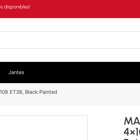
s disponibles!
Jantes
08 ET38, Black Painted
MA
4×1