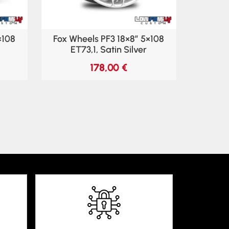
×108
Fox Wheels PF3 18×8″ 5×108
ET73,1, Satin Silver
178,00
€