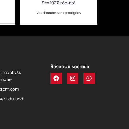
Site 100% sécurisé
Vos données sont protégées
Réseaux sociaux
Bâtiment U3,
Aumône
ustom.com
vert du lundi