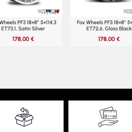
Wheels PF3 18×8″ 5×114.3
Fox Wheels PF3 18×8″ 5
ET73,1, Satin Silver
ET72,6, Gloss Black
178,00
€
178,00
€