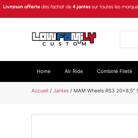
Livraison offerte
dès l’achat de
4 jantes
sur toutes les marque
Home
Air Ride
Combiné Fileté
Accueil
/
Jantes
/ MAM Wheels RS3 20×8,5″ 5×