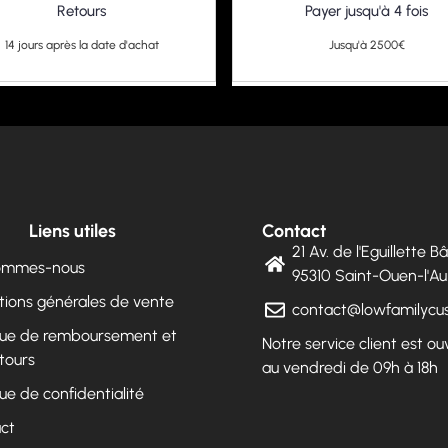
Retours
Payer jusqu'à 4 fois
14 jours après la date d'achat
Jusqu'à 2500€
Liens utiles
Contact
21 Av. de l'Eguillette 
sommes-nous
95310 Saint-Ouen-l'
tions générales de vente
contact@lowfamilyc
ique de remboursement et
Notre service client est ou
tours
au vendredi de 09h à 18h
que de confidentialité
ct