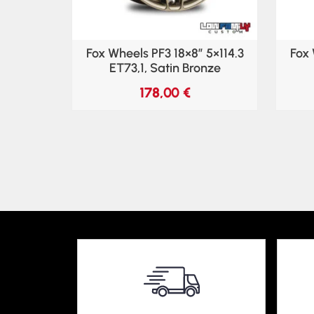
Fox Wheels PF3 18×8″ 5×114.3
Fox 
ET73,1, Satin Bronze
178,00
€