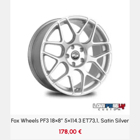
Fox Wheels PF3 18×8″ 5×114.3 ET73,1, Satin Silver
178,00
€