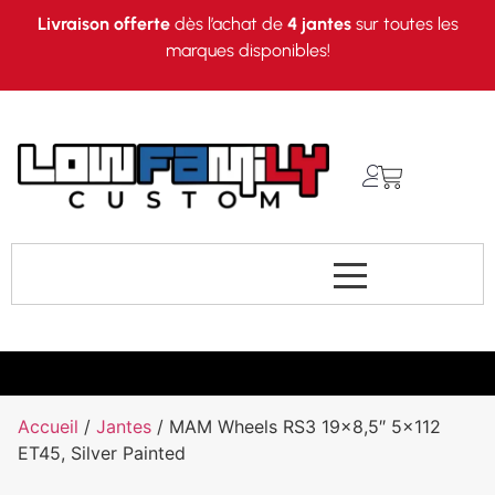
Livraison offerte
dès l’achat de
4 jantes
sur toutes les
marques disponibles!
Accueil
/
Jantes
/ MAM Wheels RS3 19×8,5″ 5×112
ET45, Silver Painted