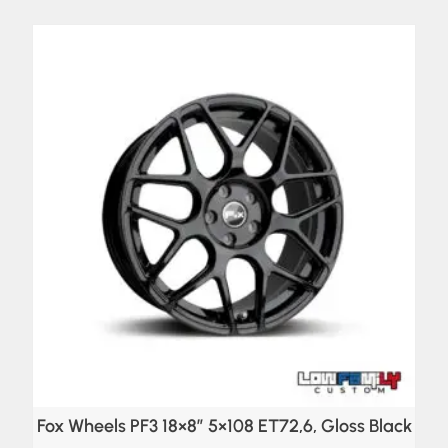
Fox Wheels PF3 18×8″ 5×108 ET72,6, Gloss Black