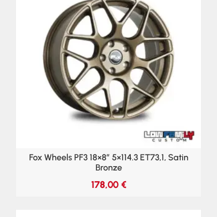
Fox Wheels PF3 18×8″ 5×114.3 ET73,1, Satin
Bronze
178,00
€