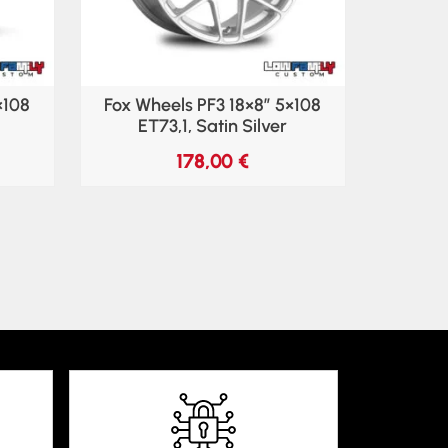
×108
Fox Wheels PF3 18×8″ 5×108
ET73,1, Satin Silver
178,00
€