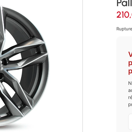
Pal
210
Rupture
V
p
p
N
a
r
p