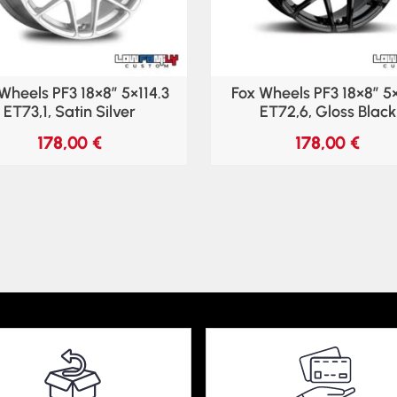
Wheels PF3 18×8″ 5×114.3
Fox Wheels PF3 18×8″ 5
ET73,1, Satin Silver
ET72,6, Gloss Black
178,00
€
178,00
€