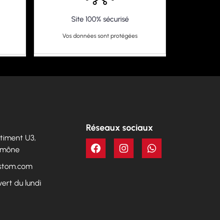
Site 100% sécurisé
Vos données sont protégées
Réseaux sociaux
Bâtiment U3,
Aumône
ustom.com
vert du lundi