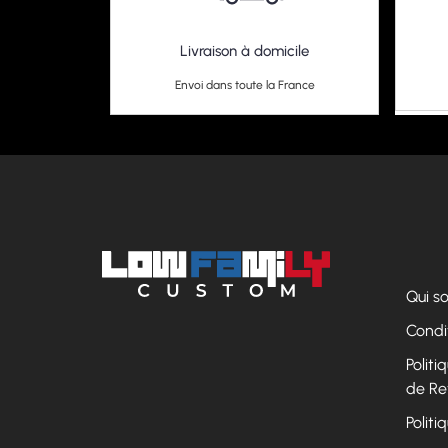
Livraison à domicile
Envoi dans toute la France
Qui 
Condi
Polit
de Re
Politi