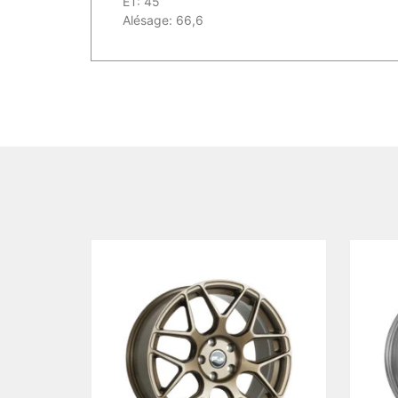
ET: 45
Alésage: 66,6