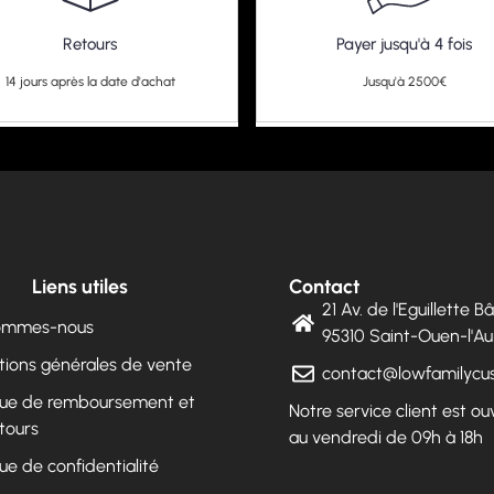
Retours
Payer jusqu'à 4 fois
14 jours après la date d'achat
Jusqu'à 2500€
Liens utiles
Contact
21 Av. de l'Eguillette 
sommes-nous
95310 Saint-Ouen-l'
tions générales de vente
contact@lowfamilyc
ique de remboursement et
Notre service client est ou
tours
au vendredi de 09h à 18h
que de confidentialité