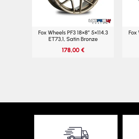
Fox Wheels PF3 18×8″ 5×114.3
Fox 
ET73,1, Satin Bronze
178,00
€