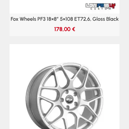
Fox Wheels PF3 18×8″ 5×108 ET72,6, Gloss Black
178,00
€