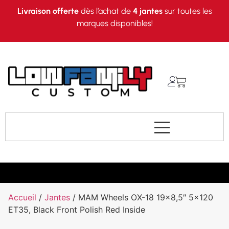
Livraison offerte
dès l’achat de
4 jantes
sur toutes les
marques disponibles!
Accueil
/
Jantes
/ MAM Wheels OX-18 19×8,5″ 5×120
ET35, Black Front Polish Red Inside