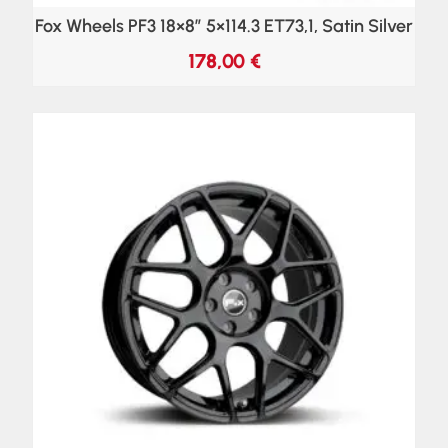
Fox Wheels PF3 18×8″ 5×114.3 ET73,1, Satin Silver
178,00
€