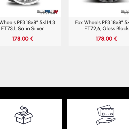
Wheels PF3 18×8″ 5×114.3
Fox Wheels PF3 18×8″ 5
ET73,1, Satin Silver
ET72,6, Gloss Black
178,00
€
178,00
€