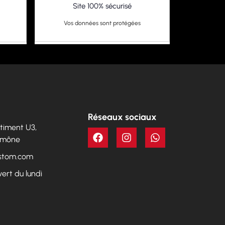
Site 100% sécurisé
Vos données sont protégées
Réseaux sociaux
Bâtiment U3,
Aumône
ustom.com
vert du lundi