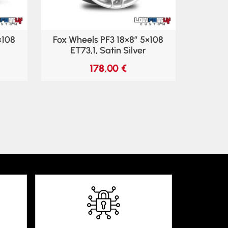
×108
Fox Wheels PF3 18×8″ 5×108
ET73,1, Satin Silver
178,00
€