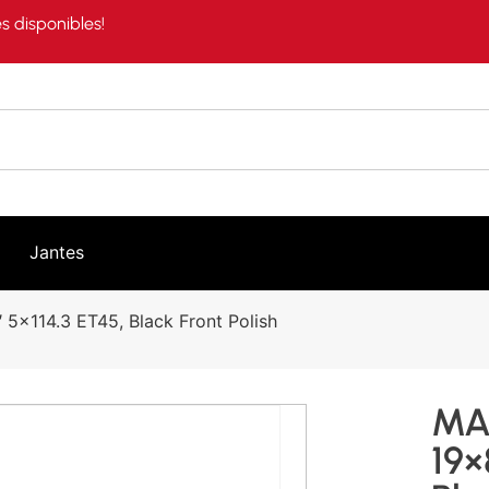
s disponibles!
Jantes
5×114.3 ET45, Black Front Polish
MA
19×