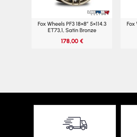
Fox Wheels PF3 18×8″ 5×114.3
Fox 
ET73,1, Satin Bronze
178,00
€