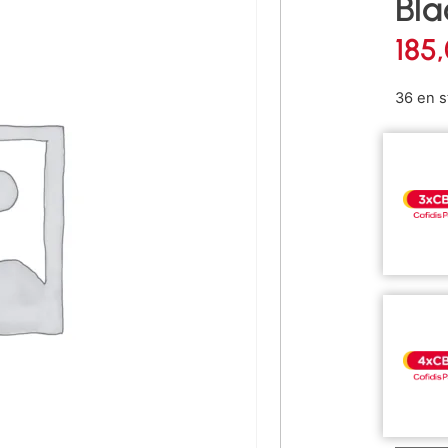
Bla
185
36 en s