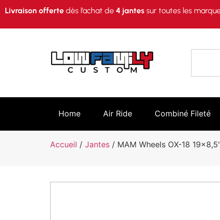
Livraison offerte
dès l’achat de
4 jantes
sur toutes les marque
Home
Air Ride
Combiné Fileté
Accueil
/
Jantes
/ MAM Wheels OX-18 19×8,5″ 