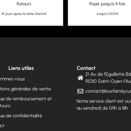
Retours
Payer jusqu'à 4 fois
14 jours après la date d'achat
Jusqu'à 2500€
Liens utiles
Contact
21 Av. de l'Eguillette 
sommes-nous
95310 Saint-Ouen-l'
tions générales de vente
contact@lowfamilyc
ique de remboursement et
Notre service client est ou
tours
au vendredi de 09h à 18h
que de confidentialité
ct