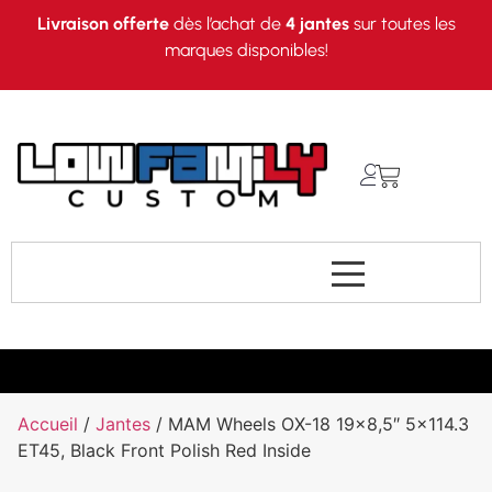
Livraison offerte
dès l’achat de
4 jantes
sur toutes les
marques disponibles!
Accueil
/
Jantes
/ MAM Wheels OX-18 19×8,5″ 5×114.3
ET45, Black Front Polish Red Inside