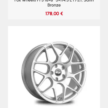
Bronze
178,00
€