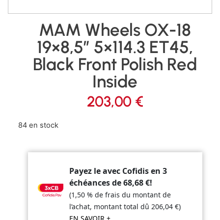
MAM Wheels OX-18
19×8,5″ 5×114.3 ET45,
Black Front Polish Red
Inside
203,00
€
84 en stock
Payez le avec Cofidis en 3
échéances de
68,68
€
!
(1,50 % de frais du montant de
l’achat, montant total dû
206,04
€
)
EN SAVOIR +