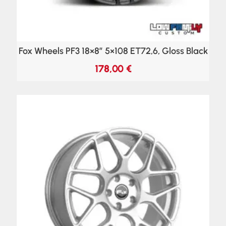
Fox Wheels PF3 18×8″ 5×108 ET72,6, Gloss Black
178,00
€