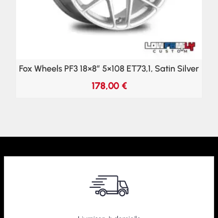
Fox Wheels PF3 18×8″ 5×108 ET73,1, Satin Silver
178,00
€