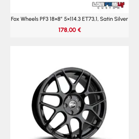
Fox Wheels PF3 18×8″ 5×114.3 ET73,1, Satin Silver
178,00
€