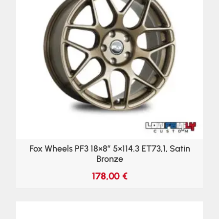
Fox Wheels PF3 18×8″ 5×114.3 ET73,1, Satin
Bronze
178,00
€