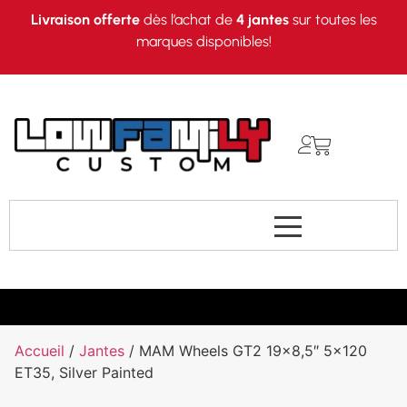
Livraison offerte
dès l’achat de
4 jantes
sur toutes les
marques disponibles!
Accueil
/
Jantes
/ MAM Wheels GT2 19×8,5″ 5×120
ET35, Silver Painted