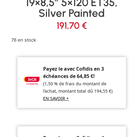
19×8,5″ 5×120 ET35,
Silver Painted
191,70
€
76 en stock
Payez le avec Cofidis en 3
échéances de
64,85
€
!
(1,50 % de frais du montant de
l’achat, montant total dû
194,55
€
)
EN SAVOIR +