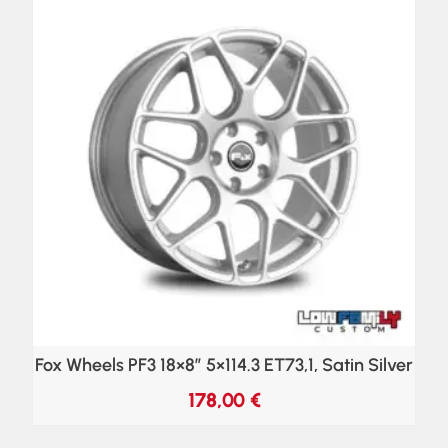
Fox Wheels PF3 18×8″ 5×114.3 ET73,1, Satin Silver
178,00
€