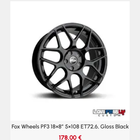
Fox Wheels PF3 18×8″ 5×108 ET72,6, Gloss Black
178,00
€