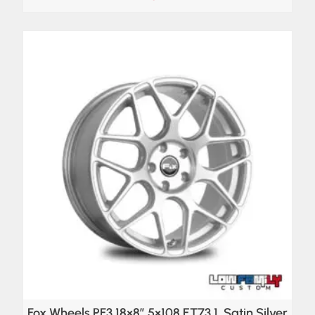
Fox Wheels PF3 18×8″ 5×108 ET73,1, Satin Silver