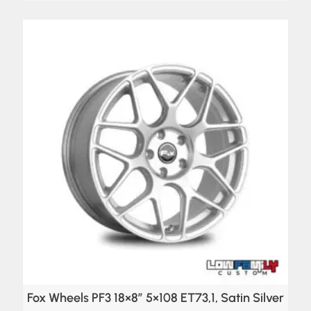
Fox Wheels PF3 18×8″ 5×108 ET73,1, Satin Silver