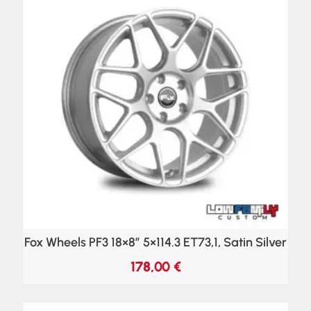
Fox Wheels PF3 18×8″ 5×114.3 ET73,1, Satin Silver
178,00
€