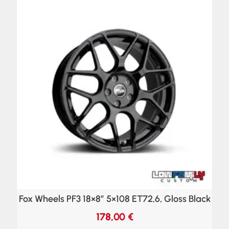
Fox Wheels PF3 18×8″ 5×108 ET72,6, Gloss Black
178,00
€