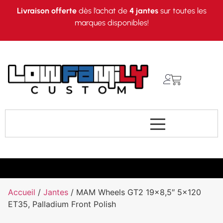
Livraison offerte
dès l’achat de
4 jantes
sur toutes les
marques disponibles!
Accueil
/
Jantes
/ MAM Wheels GT2 19×8,5″ 5×120
ET35, Palladium Front Polish