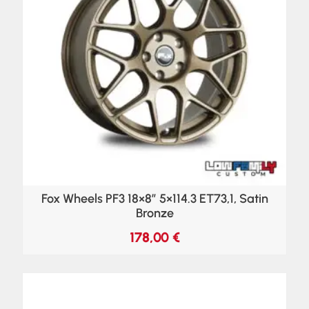
Fox Wheels PF3 18×8″ 5×114.3 ET73,1, Satin
Bronze
178,00
€