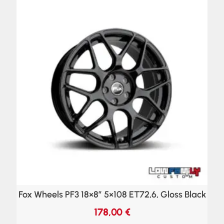
Fox Wheels PF3 18×8″ 5×108 ET72,6, Gloss Black
178,00
€