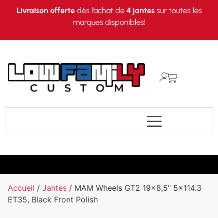
Livraison offerte
dès l’achat de
4 jantes
sur toutes les
marques disponibles!
Accueil
/
Jantes
/ MAM Wheels GT2 19×8,5″ 5×114.3
ET35, Black Front Polish