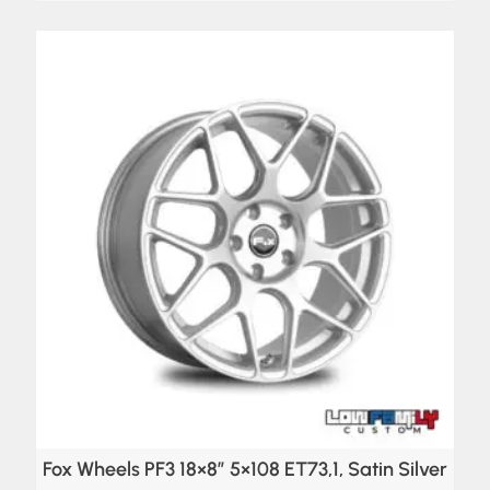
Fox Wheels PF3 18×8″ 5×108 ET73,1, Satin Silver