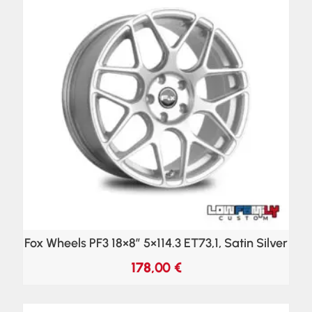
Fox Wheels PF3 18×8″ 5×114.3 ET73,1, Satin Silver
178,00
€