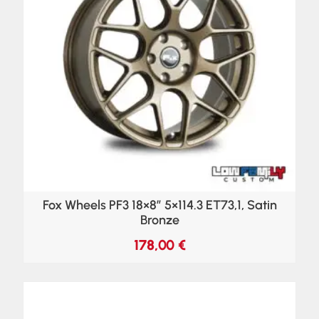
Fox Wheels PF3 18×8″ 5×114.3 ET73,1, Satin
Bronze
178,00
€