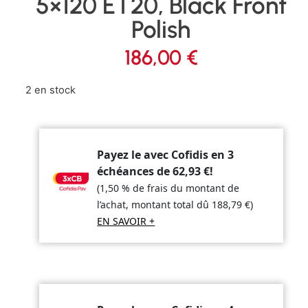
5×120 ET20, Black Front
Polish
186,00
€
2 en stock
Payez le avec Cofidis en 3
échéances de
62,93
€
!
(1,50 % de frais du montant de
l’achat, montant total dû
188,79
€
)
EN SAVOIR +