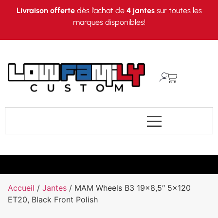
Livraison offerte
dès l’achat de
4 jantes
sur toutes les
marques disponibles!
Accueil
/
Jantes
/ MAM Wheels B3 19×8,5″ 5×120
ET20, Black Front Polish