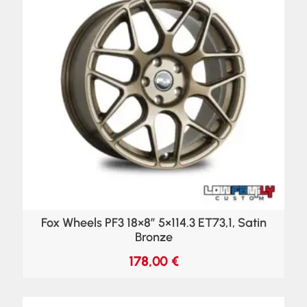
Fox Wheels PF3 18×8″ 5×114.3 ET73,1, Satin
Bronze
178,00
€