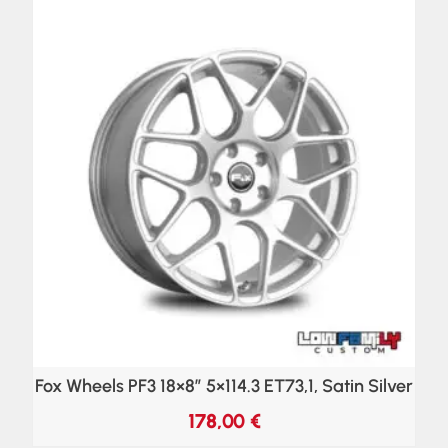
Fox Wheels PF3 18×8″ 5×114.3 ET73,1, Satin Silver
178,00
€