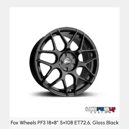
Fox Wheels PF3 18×8″ 5×108 ET72,6, Gloss Black