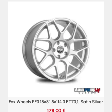
Fox Wheels PF3 18×8″ 5×114.3 ET73,1, Satin Silver
178,00
€