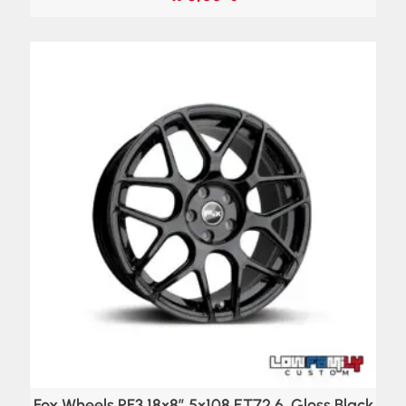
Fox Wheels PF3 18×8″ 5×108 ET72,6, Gloss Black