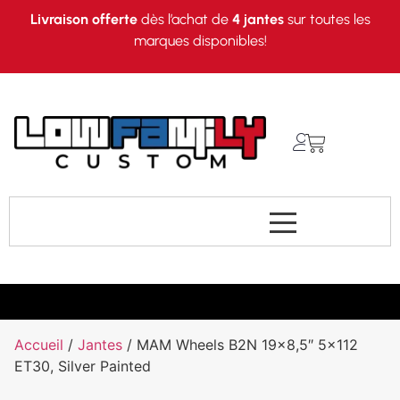
Livraison offerte
dès l’achat de
4 jantes
sur toutes les
marques disponibles!
Accueil
/
Jantes
/ MAM Wheels B2N 19×8,5″ 5×112
ET30, Silver Painted