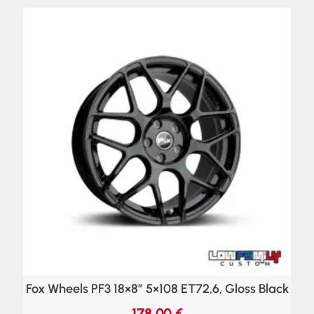
Fox Wheels PF3 18×8″ 5×108 ET72,6, Gloss Black
178,00
€