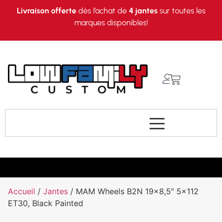
Livraison offerte
dès l’achat de
4 jantes
sur toutes les
marques disponibles!
Accueil
/
Jantes
/ MAM Wheels B2N 19×8,5″ 5×112
ET30, Black Painted