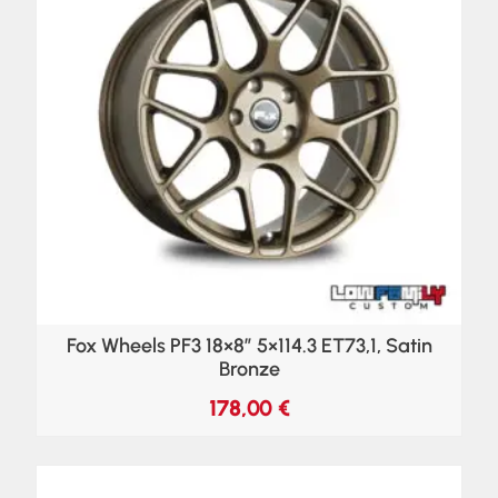
Fox Wheels PF3 18×8″ 5×114.3 ET73,1, Satin
Bronze
178,00
€