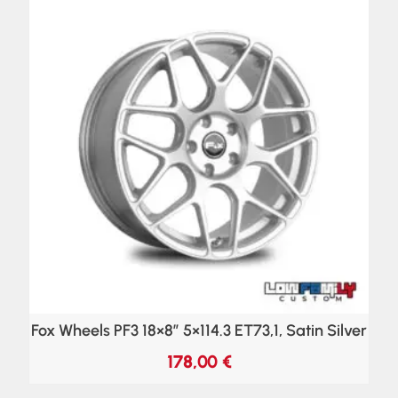
Fox Wheels PF3 18×8″ 5×114.3 ET73,1, Satin Silver
178,00
€