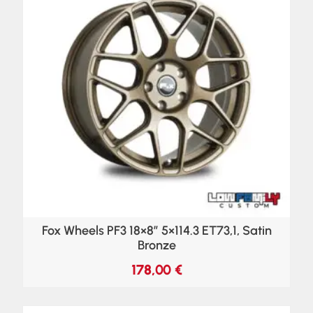
Fox Wheels PF3 18×8″ 5×114.3 ET73,1, Satin
Bronze
178,00
€