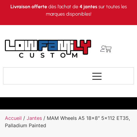
Livraison offerte
dès l’achat de
4 jantes
sur toutes les
marques disponibles!
Accueil
/
Jantes
/ MAM Wheels A5 18×8″ 5×112 ET35,
Palladium Painted