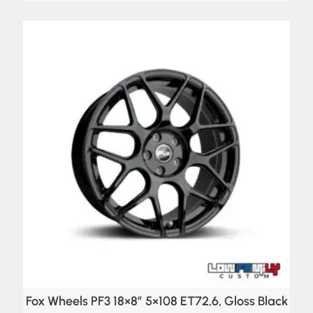
Fox Wheels PF3 18×8″ 5×108 ET72,6, Gloss Black