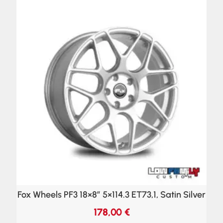
Fox Wheels PF3 18×8″ 5×114.3 ET73,1, Satin Silver
178,00
€